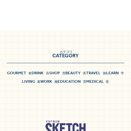
カテゴリ
CATEGORY
GOURMET
DRINK
SHOP
BEAUTY
TRAVEL
LEARN
食
呑
買
美
旅
学
LIVING
WORK
EDUCATION
MEDICAL
暮
働
育
医