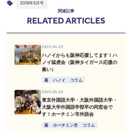
2015年5月号
関連記事
RELATED ARTICLES
2026.06.20
ハノイからも阪神応援してます！ハ
ノイ猛虎会（阪神タイガース応援の
集い）
暮
ハノイ
コラム
2026.06.20
東京外国語大学・大阪外国語大学・
大阪大学外国語学部卒の同窓会で
す！ホーチミン市外語会
暮
ホーチミン市
コラム