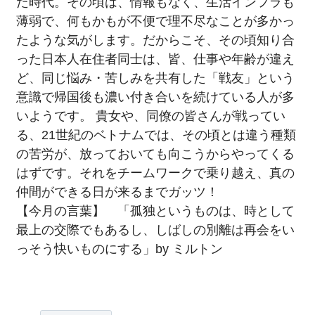
た時代。その頃は、情報もなく、生活インフラも
薄弱で、何もかもが不便で理不尽なことが多かっ
たような気がします。だからこそ、その頃知り合
った日本人在住者同士は、皆、仕事や年齢が違え
ど、同じ悩み・苦しみを共有した「戦友」という
意識で帰国後も濃い付き合いを続けている人が多
いようです。 貴女や、同僚の皆さんが戦ってい
る、21世紀のベトナムでは、その頃とは違う種類
の苦労が、放っておいても向こうからやってくる
はずです。それをチームワークで乗り越え、真の
仲間ができる日が来るまでガッツ！
【今月の言葉】 「孤独というものは、時として
最上の交際でもあるし、しばしの別離は再会をい
っそう快いものにする」by ミルトン