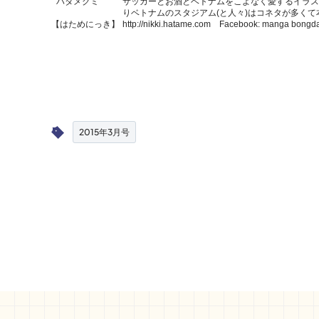
ハタメグミ
サッカーとお酒とベトナムをこよなく愛するイラス
りベトナムのスタジアム(と人々)はコネタが多く
【はためにっき】
http://nikki.hatame.com
Facebook:
manga bongd
2015年3月号