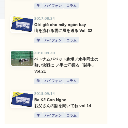
学
ハイフォン
コラム
2017.08.24
Gởi gió cho mây ngàn bay
山を流れる雲に風を送る Vol. 32
学
ハイフォン
コラム
2016.09.20
ベトナムパペット劇場／水牛同士の
熱い決戦に ／手に汗握る「闘牛」
Vol.21
学
ハイフォン
コラム
2015.09.14
Ba Kể Con Nghe
お父さんの話を聞いてね vol.14
学
ハイフォン
コラム