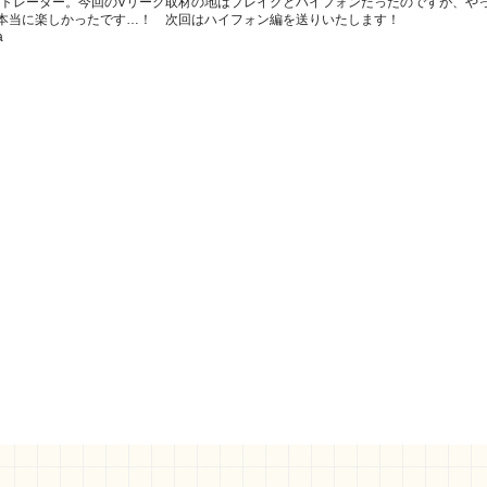
トレーター。今回のVリーグ取材の地はプレイクとハイフォンだったのですが、や
て本当に楽しかったです…！ 次回はハイフォン編を送りいたします！
a