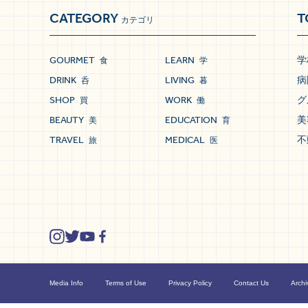
CATEGORY
T
カテゴリ
GOURMET
LEARN
学
食
学
DRINK
LIVING
病
呑
暮
SHOP
WORK
グ
買
働
BEAUTY
EDUCATION
美
美
育
TRAVEL
MEDICAL
不
旅
医
Media Info
Terms of Use
Privacy Policy
Contact Us
Archi