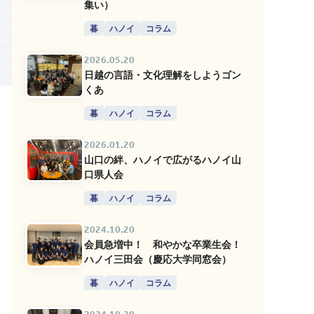
集い）
暮
ハノイ
コラム
2026.05.20
日越の言語・文化理解をしようゴン
くあ
暮
ハノイ
コラム
2026.01.20
山口の絆、ハノイで広がるハノイ山
口県人会
暮
ハノイ
コラム
2024.10.20
会員急増中！ 和やかな卒業生会！
ハノイ三田会（慶応大学同窓会）
暮
ハノイ
コラム