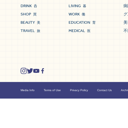
DRINK
LIVING
病
呑
暮
SHOP
WORK
グ
買
働
BEAUTY
EDUCATION
美
美
育
TRAVEL
MEDICAL
不
旅
医
Media Info
Terms of Use
Privacy Policy
Contact Us
Archi