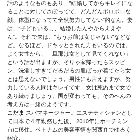
話のようなものもあり、“結婚してからキレイにな
ることに対してさぼってて、どんどんボロボロな
顔、体型になってて全然努力してない”的なん。妻
は、“子どもいるし、結婚したんやからええや
ん”。それで夫は、“もうお前は女じゃない”などな
ど。なるほど、ドキッとされた方もいるのでは。
よく女性から、「旦那は女として見てくれない」
という話が出ますが、そりゃ家帰ったらスッピ
ン、洗濯しすぎてだるだるの服ばっか着てたら女
とは思えないでしょう。男性にも言えますが、努
力している人間はキレイです。女は死ぬまで女で
あり続けましょう。国が変わっても、そのへんの
考え方は一緒のようです。
こだま
スパマネージャー。エステティシャンとし
て日本で４年勤務した後、 2010年にホーチミン
市に移住。ベトナムの美容事情を関西弁でゆるく
紹介。