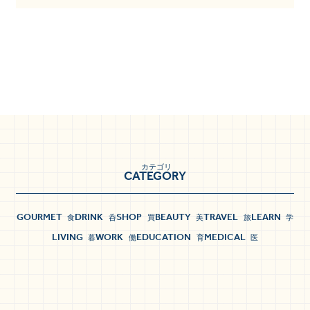
カテゴリ
CATEGORY
GOURMET
DRINK
SHOP
BEAUTY
TRAVEL
LEARN
食
呑
買
美
旅
学
LIVING
WORK
EDUCATION
MEDICAL
暮
働
育
医