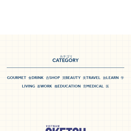
カテゴリ
CATEGORY
GOURMET
DRINK
SHOP
BEAUTY
TRAVEL
LEARN
食
呑
買
美
旅
学
LIVING
WORK
EDUCATION
MEDICAL
暮
働
育
医