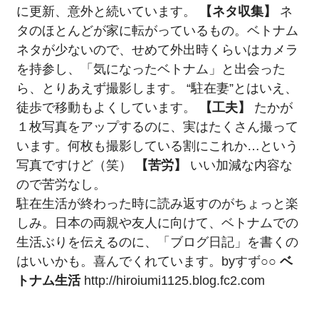
に更新、意外と続いています。
【ネタ収集】
ネ
タのほとんどが家に転がっているもの。ベトナム
ネタが少ないので、せめて外出時くらいはカメラ
を持参し、「気になったベトナム」と出会った
ら、とりあえず撮影します。 “駐在妻”とはいえ、
徒歩で移動もよくしています。
【工夫】
たかが
１枚写真をアップするのに、実はたくさん撮って
います。何枚も撮影している割にこれか…という
写真ですけど（笑）
【苦労】
いい加減な内容な
ので苦労なし。
駐在生活が終わった時に読み返すのがちょっと楽
しみ。日本の両親や友人に向けて、ベトナムでの
生活ぶりを伝えるのに、「ブログ日記」を書くの
はいいかも。喜んでくれています。byすず○○
ベ
トナム生活
http://hiroiumi1125.blog.fc2.com