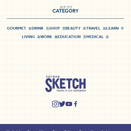
カテゴリ
CATEGORY
GOURMET
DRINK
SHOP
BEAUTY
TRAVEL
LEARN
食
呑
買
美
旅
学
LIVING
WORK
EDUCATION
MEDICAL
暮
働
育
医