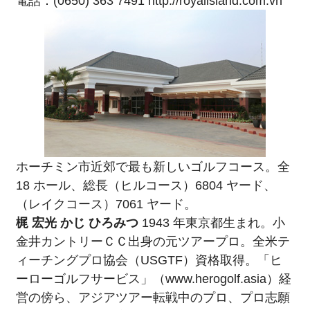
電話：(0650) 363 7491
http://royalisland.com.vn
ホーチミン市近郊で最も新しいゴルフコース。全
18 ホール、総長（ヒルコース）6804 ヤード、
（レイクコース）7061 ヤード。
梶 宏光 かじ ひろみつ
1943 年東京都生まれ。小
金井カントリーＣＣ出身の元ツアープロ。全米テ
ィーチングプロ協会（USGTF）資格取得。「ヒ
ーローゴルフサービス」（
www.herogolf.asia
）経
営の傍ら、アジアツアー転戦中のプロ、プロ志願