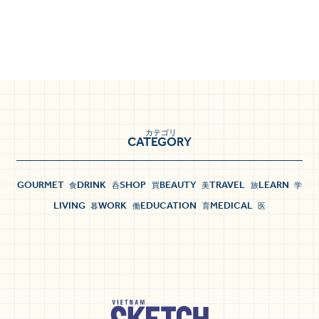
カテゴリ
CATEGORY
GOURMET
DRINK
SHOP
BEAUTY
TRAVEL
LEARN
食
呑
買
美
旅
学
LIVING
WORK
EDUCATION
MEDICAL
暮
働
育
医