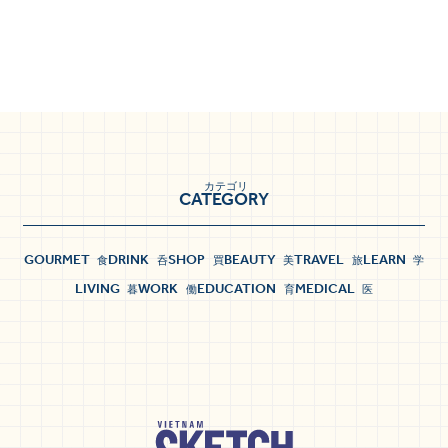
カテゴリ
CATEGORY
GOURMET
DRINK
SHOP
BEAUTY
TRAVEL
LEARN
食
呑
買
美
旅
学
LIVING
WORK
EDUCATION
MEDICAL
暮
働
育
医