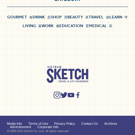
GOURMET
DRINK
SHOP
BEAUTY
TRAVEL
LEARN
食
呑
買
美
旅
学
LIVING
WORK
EDUCATION
MEDICAL
暮
働
育
医
Media Info
Terms of Use
Privacy Policy
Contact Us
Archives
Advertisement
Corporate Info
© 2000-2023 Sketch Co.,Ltd. All rights reserved.