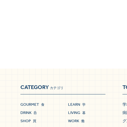
CATEGORY
T
カテゴリ
GOURMET
LEARN
学
食
学
DRINK
LIVING
病
呑
暮
SHOP
WORK
グ
買
働