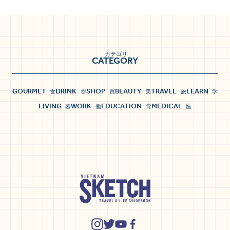
カテゴリ
CATEGORY
GOURMET
DRINK
SHOP
BEAUTY
TRAVEL
LEARN
食
呑
買
美
旅
学
LIVING
WORK
EDUCATION
MEDICAL
暮
働
育
医