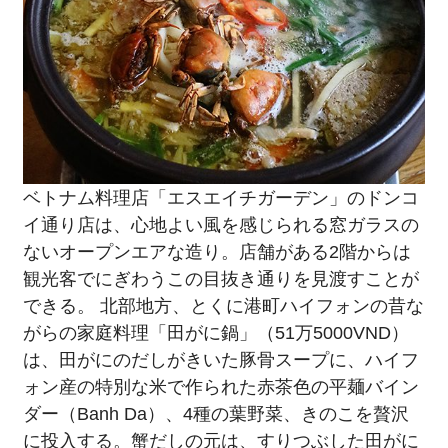
ベトナム料理店「エスエイチガーデン」のドンコ
イ通り店は、心地よい風を感じられる窓ガラスの
ないオープンエアな造り。店舗がある2階からは
観光客でにぎわうこの目抜き通りを見渡すことが
できる。 北部地方、とくに港町ハイフォンの昔な
がらの家庭料理「田がに鍋」（51万5000VND）
は、田がにのだしがきいた豚骨スープに、ハイフ
ォン産の特別な米で作られた赤茶色の平麺バイン
ダー（Banh Da）、4種の葉野菜、きのこを贅沢
に投入する。蟹だしの元は、すりつぶした田がに