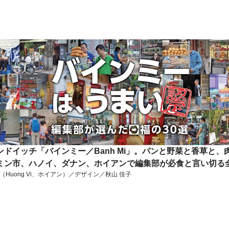
ドイッチ「バインミー／Banh Mi」。パンと野菜と香草と
ミン市、ハノイ、ダナン、ホイアンで編集部が必食と言い切る全
uong Vi、ホイアン）／デザイン／秋山 佳子