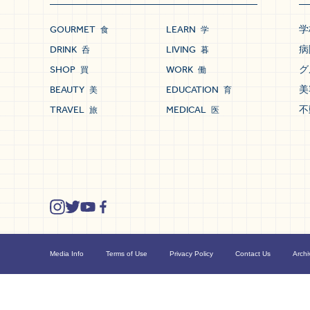
GOURMET
LEARN
学
食
学
DRINK
LIVING
病
呑
暮
SHOP
WORK
グ
買
働
BEAUTY
EDUCATION
美
美
育
TRAVEL
MEDICAL
不
旅
医
Media Info
Terms of Use
Privacy Policy
Contact Us
Archi