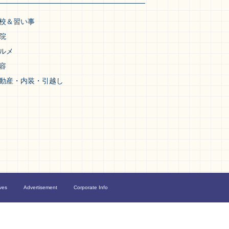
校＆習い事
院
ルメ
容
動産・内装・引越し
ves
Advertisement
Corporate Info