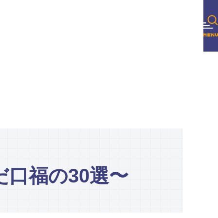
口福の30選〜