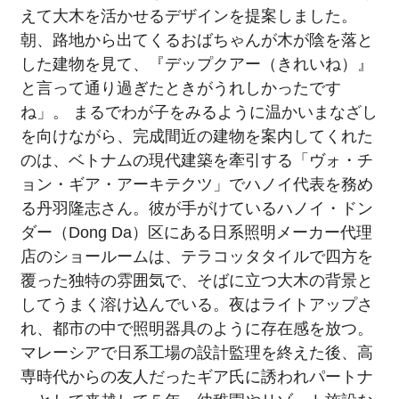
えて大木を活かせるデザインを提案しました。
朝、路地から出てくるおばちゃんが木が陰を落と
した建物を見て、『デップクアー（きれいね）』
と言って通り過ぎたときがうれしかったです
ね」。 まるでわが子をみるように温かいまなざし
を向けながら、完成間近の建物を案内してくれた
のは、ベトナムの現代建築を牽引する「ヴォ・チ
ョン・ギア・アーキテクツ」でハノイ代表を務め
る丹羽隆志さん。彼が手がけているハノイ・ドン
ダー（Dong Da）区にある日系照明メーカー代理
店のショールームは、テラコッタタイルで四方を
覆った独特の雰囲気で、そばに立つ大木の背景と
してうまく溶け込んでいる。夜はライトアップさ
れ、都市の中で照明器具のように存在感を放つ。
マレーシアで日系工場の設計監理を終えた後、高
専時代からの友人だったギア氏に誘われパートナ