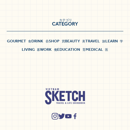
カテゴリ
CATEGORY
GOURMET
DRINK
SHOP
BEAUTY
TRAVEL
LEARN
食
呑
買
美
旅
学
LIVING
WORK
EDUCATION
MEDICAL
暮
働
育
医