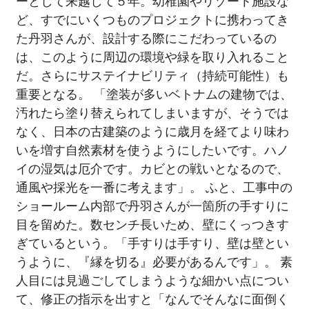
ーとして来越して５年。幼稚園やリゾート施設な
ど、すでにいくつものプロジェクトに携わってき
た丹羽さんが、設計する際にこだわっているの
は、このように周辺の環境や緑を取り入れること
だ。さらにサステイナビリティ（持続可能性）も
重要となる。 「塗装が多いベトナムの建物では、
汚れたら塗り替えられてしまいますが、そうでは
なく、日本の古建築のように歳月を経てより味わ
いを増す自然素材を使うようにしたいです。ハノ
イの湿気は厄介です。カビとの戦いとなるので、
通風や採光を一番に考えます」。 ふと、工事中の
ショールーム内部で丹羽さんが一箇所の手すりに
目を留めた。数センチ長いため、壁にくっつきす
ぎているという。「手すりは手すり、壁は壁とい
うように、『縁を切る』必要があるんです」。 素
人目には見過ごしてしまうような細かい点につい
て、修正の指示を出すと「なんでそんなに面倒く